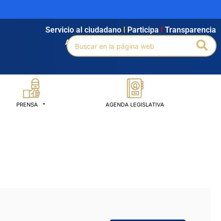
Servicio al ciudadano
l
Participa
l
Transparencia
Buscar
Bus
Agendamiento
l
Intranet
l
Búsqueda avanzada
por:
PRENSA
AGENDA LEGISLATIVA