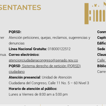
SENTANTES
PQRSD:
Conm
mer
Atención peticiones, quejas, reclamos, sugerencias y
Capit
denuncias
Edifi
Línea Nacional Gratuita:
018000122512
Sede 
inua.
Correo electrónico:
Claus
atencionciudadanacongreso@senado.gov.co
Calle
PQRSD
:
Sistema derecho de petición (PQRSD)
Bibli
ciudadano
Carre
Atención presencial
: Unidad de Atención
Ciudadana del Congreso, Calle 11 No. 5 – 60 Nivel 3
Horario de atención al público:
Lunes a Viernes de 8:00 am a 5:00 pm