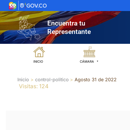
Ir
al
contenido
Encuentra tu
Representante
INICIO
CÁMARA
Inicio
control-politico
Agosto 31 de 2022
Visitas: 124