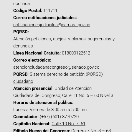
continua.
Código Postal:
111711
Correo notificaciones judiciales:
notificacionesjudiciales@camara.gov.co
PQRSD:
Atención peticiones, quejas, reclamos, sugerencias y
denuncias
Línea Nacional Gratuita:
018000122512
Correo electrónico:
atencionciudadanacongreso@senado.gov.co
PQRSD
:
Sistema derecho de petición (PQRSD)
ciudadano
Atención presencial
: Unidad de Atención
Ciudadana del Congreso, Calle 11 No. 5 – 60 Nivel 3
Horario de atención al público:
Lunes a Viernes de 8:00 am a 5:00 pm
Conmutador:
(+57) (601) 8770720
Capitolio Nacional:
Calle 10 No. 7- 51
Edificio Nuevo del Congreso:
Carrera 7 No. 8 – 68