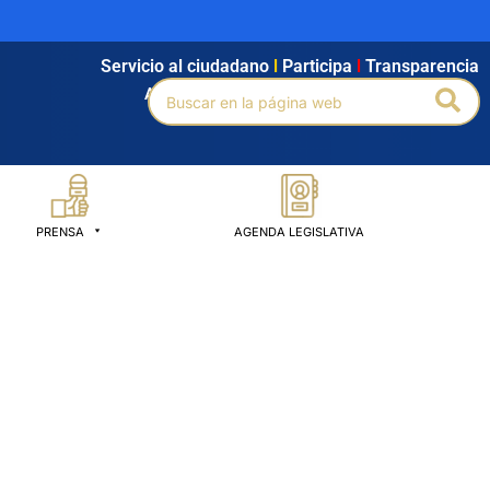
Servicio al ciudadano
l
Participa
l
Transparencia
Buscar
Bus
Agendamiento
l
Intranet
l
Búsqueda avanzada
por:
PRENSA
AGENDA LEGISLATIVA