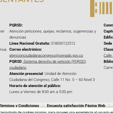
PQRSD:
Conm
mer
Atención peticiones, quejas, reclamos, sugerencias y
Capit
denuncias
Edifi
Línea Nacional Gratuita:
018000122512
Sede 
inua.
Correo electrónico:
Claus
atencionciudadanacongreso@senado.gov.co
Calle
PQRSD
:
Sistema derecho de petición (PQRSD)
Bibli
ciudadano
Carre
Atención presencial
: Unidad de Atención
Ciudadana del Congreso, Calle 11 No. 5 – 60 Nivel 3
Horario de atención al público:
Lunes a Viernes de 8:00 am a 5:00 pm
Términos y Condiciones
Encuesta satisfacción Página Web
a tecnología de cookies propias para proveer una experiencia al usuario 